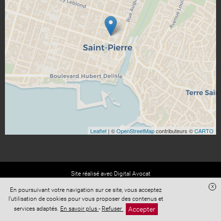
Leaflet
| ©
OpenStreetMap
contributeurs ©
CARTO
Site réalisé avec
Digital Avocat
Portail des Avocats Mandataires en Transactions Immobilières
x
En poursuivant votre navigation sur ce site, vous acceptez
AAMTI -
www.avocat-immo.fr
l'utilisation de cookies pour vous proposer des contenus et
Accès administration
Confidentialité
Conditions Générales de Vente
Accepter
services adaptés.
En savoir plus
-
Refuser
Mentions légales